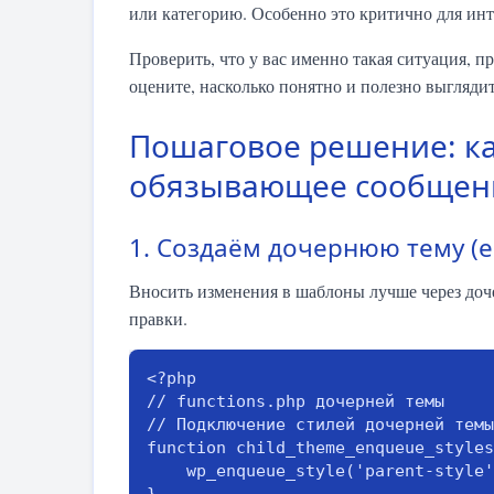
или категорию. Особенно это критично для инт
Проверить, что у вас именно такая ситуация, 
оцените, насколько понятно и полезно выгляди
Пошаговое решение: ка
обязывающее сообщени
1. Создаём дочернюю тему (е
Вносить изменения в шаблоны лучше через доч
правки.
<?php

// functions.php дочерней темы

// Подключение стилей дочерней темы

function child_theme_enqueue_styles
    wp_enqueue_style('parent-style', get_template_directory_uri() . '/style.css');
