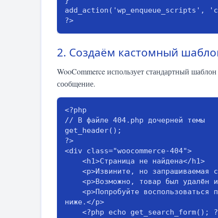
}

add_action('wp_enqueue_scripts', 'c
?>
2. Создаём кастомный шабло
WooCommerce использует стандартный шаблон 4
сообщение.
<?php

// В файле 404.php дочерней темы

get_header();

?>

<div class="woocommerce-404">

    <h1>Страница не найдена</h1>

    <p>Извините, но запрашиваемая страница недоступна.</p>

    <p>Возможно, товар был удалён или перемещён.</p>

    <p>Попробуйте воспользоваться поиском или перейти в одну из категорий магазина 
ниже.</p>

    <?php echo get_search_form(); ?>
