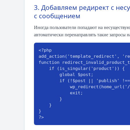
3. Добавляем редирект с нес
с сообщением
Иногда пользователи попадают на несуществу
автоматически перенаправлять такие запросы 
<?php

add_action('template_redirect', 're
function redirect_invalid_product_t
    if (is_singular('product')) {

        global $post;

        if (!$post || 'publish' !== get_post_status($post->ID)) {

            wp_redirect(home_url('/404'));

            exit;

        }

    }

}

?>