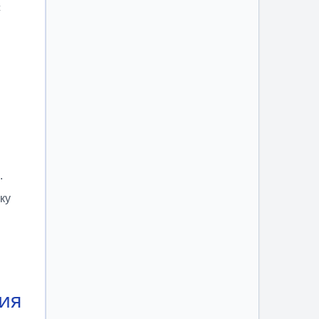
с
.
ку
ия