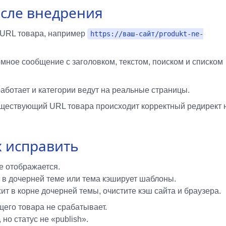
осле внедрения
URL товара, например
https://ваш-сайт/produkt-ne-
омное сообщение с заголовком, текстом, поиском и списком
аботает и категории ведут на реальные страницы.
существующий URL товара происходит корректный редирект 
х исправить
е отображается.
 в дочерней теме или тема кэширует шаблоны.
ит в корне дочерней темы, очистите кэш сайта и браузера.
его товара не срабатывает.
 но статус не «publish».