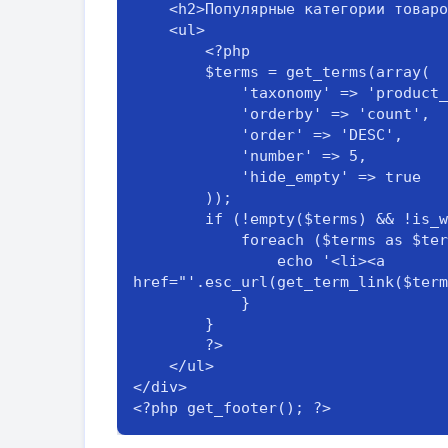
    <h2>Популярные категории товаров</h2>

    <ul>

        <?php

        $terms = get_terms(array(

            'taxonomy' => 'product_cat',

            'orderby' => 'count',

            'order' => 'DESC',

            'number' => 5,

            'hide_empty' => true

        ));

        if (!empty($terms) && !is_wp_error($terms)) {

            foreach ($terms as $term) {

                echo '<li><a 
href="'.esc_url(get_term_link($term
            }

        }

        ?>

    </ul>

</div>

<?php get_footer(); ?>