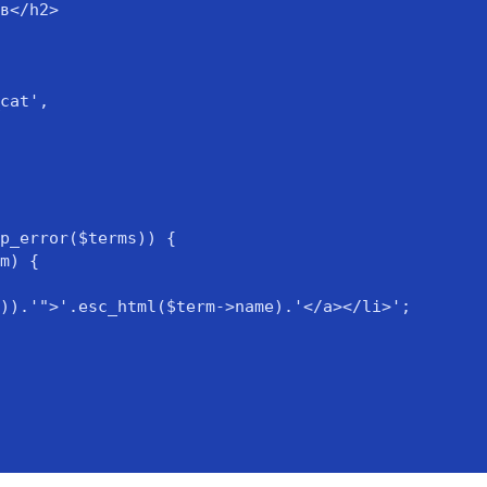
)).'">'.esc_html($term->name).'</a></li>';
