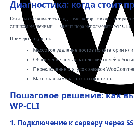
Диагностика: когда стоит 
Если вы сталкиваетесь с задачами, которые включают рабо
слишком медленный — значит пора использовать WP-CLI.
Примеры ситуаций:
Массовое удаление постов по категории или 
Обновление пользовательских полей у больш
Переключение статусов заказов WooCommer
Массовая замена текста в контенте.
Пошаговое решение: как вы
WP-CLI
1. Подключение к серверу через S