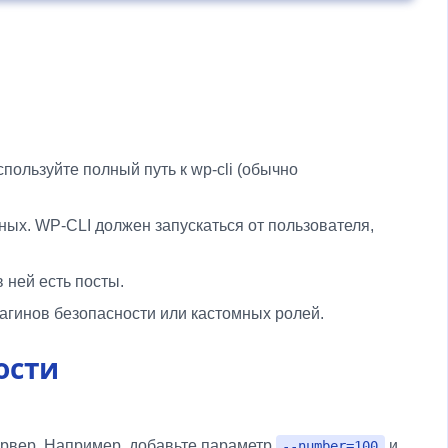
пользуйте полный путь к wp-cli (обычно
ых. WP-CLI должен запускаться от пользователя,
 ней есть посты.
агинов безопасности или кастомных ролей.
ости
сервер. Например, добавьте параметр
и
--number=100