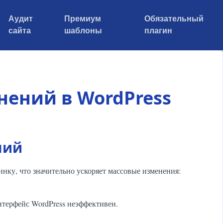
Аудит
Премиум
Обязательный
сайта
шаблоны
плагин
нений в WordPress
ний
нку, что значительно ускоряет массовые изменения:
нтерфейс WordPress неэффективен.