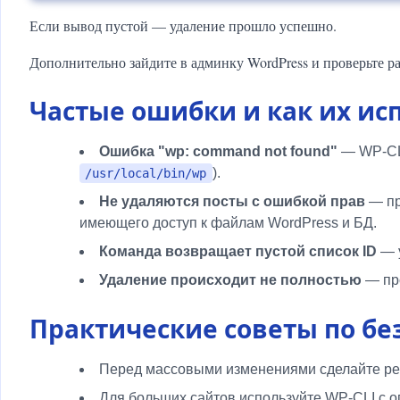
Если вывод пустой — удаление прошло успешно.
Дополнительно зайдите в админку WordPress и проверьте р
Частые ошибки и как их ис
Ошибка "wp: command not found"
— WP-CLI
).
/usr/local/bin/wp
Не удаляются посты с ошибкой прав
— пр
имеющего доступ к файлам WordPress и БД.
Команда возвращает пустой список ID
— у
Удаление происходит не полностью
— про
Практические советы по бе
Перед массовыми изменениями сделайте ре
Для больших сайтов используйте WP-CLI с о