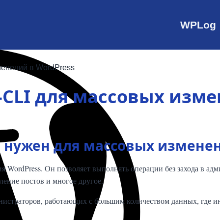
WPLog
менений в WordPress
-CLI для массовых изме
он нужен для массовых измене
 WordPress. Он позволяет выполнять операции без захода в адми
ление постов и многое другое.
нистраторов, работающих с большим количеством данных, где и