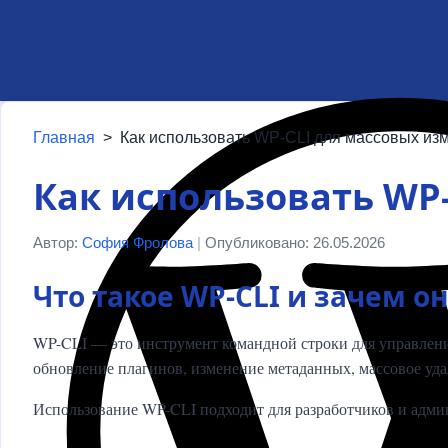
Главная
>
Как использовать WP-CLI для массовых из
Как использовать WP
Автор:
София Фролова
|
Опубликовано: 26.05.2026
Что такое WP-CLI и зачем 
WP-CLI — это инструмент командной строки для управления
обновление плагинов, изменение метаданных, массовое уда
Использование WP-CLI подходит для разработчиков и адми