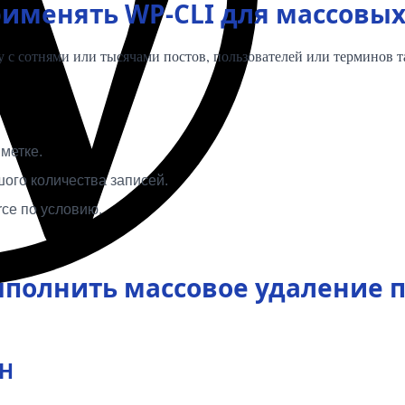
применять WP-CLI для массов
ту с сотнями или тысячами постов, пользователей или терминов 
метке.
ого количества записей.
ce по условию.
полнить массовое удаление п
SH