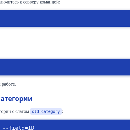
лючитесь к серверу командой:
 работе.
категории
егории с слагом
:
old-category
 --field=ID