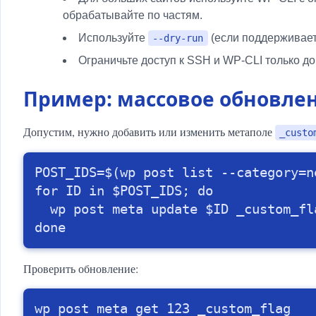
обрабатывайте по частям.
Используйте
(если поддерживает
--dry-run
Ограничьте доступ к SSH и WP-CLI только 
Пример: массовое обновлен
Допустим, нужно добавить или изменить метаполе
_custo
POST_IDS=$(wp post list --category=n
for ID in $POST_IDS; do 

  wp post meta update $ID _custom_fla
done
Проверить обновление:
wp post meta get 123 _custom_flag