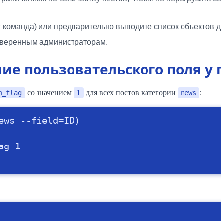
 команда) или предварительно выводите список объектов д
доверенным администраторам.
ие пользовательского поля у 
со значением
для всех постов категории
:
m_flag
1
news
ews --field=ID) 

g 1 
