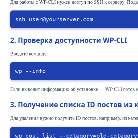
Для работы с WP-CLI нужен доступ по SSH к серверу. Подк
ssh user@yourserver.com
2. Проверка доступности WP-CLI
Введите команду:
wp --info
Если выводит информацию об установке — WP-CLI готов к
3. Получение списка ID постов из 
Для удаления нужно получить ID постов, например, из кат
wp post list --category=old-category