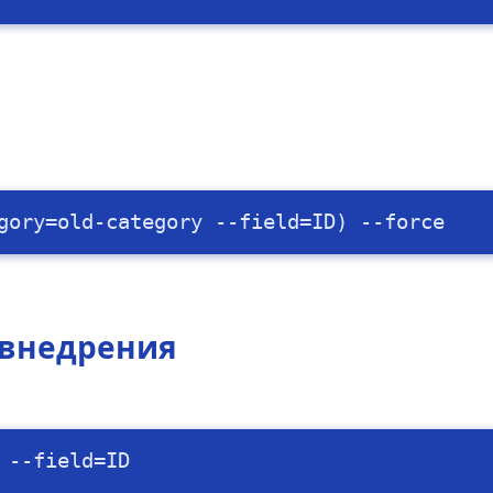
gory=old-category --field=ID) --force
 внедрения
 --field=ID