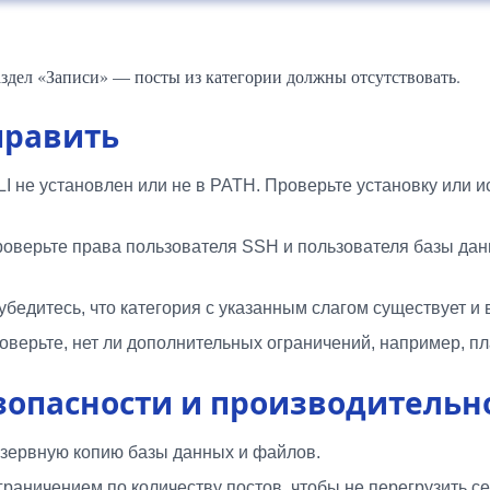
аздел «Записи» — посты из категории должны отсутствовать.
править
 не установлен или не в PATH. Проверьте установку или ис
оверьте права пользователя SSH и пользователя базы данн
бедитесь, что категория с указанным слагом существует и в
верьте, нет ли дополнительных ограничений, например, пл
зопасности и производительн
зервную копию базы данных и файлов.
граничением по количеству постов, чтобы не перегрузить 