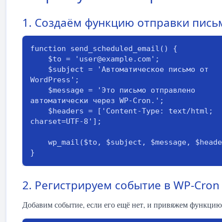
1. Создаём функцию отправки пись
function send_scheduled_email() {

    $to = 'user@example.com';

    $subject = 'Автоматическое письмо от 
WordPress';

    $message = 'Это письмо отправлено 
автоматически через WP-Cron.';

    $headers = ['Content-Type: text/html; 
charset=UTF-8'];

    wp_mail($to, $subject, $message, $headers);

}
2. Регистрируем событие в WP-Cron
Добавим событие, если его ещё нет, и привяжем функцию 