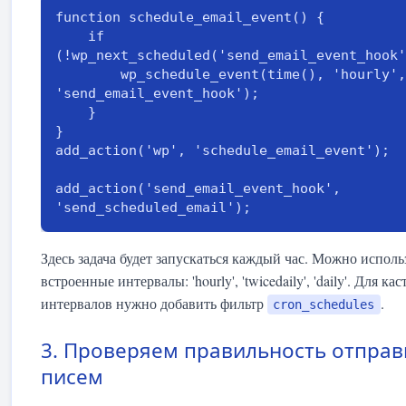
function schedule_email_event() {

    if 
(!wp_next_scheduled('send_email_event_hook'
        wp_schedule_event(time(), 'hourly', 
'send_email_event_hook');

    }

}

add_action('wp', 'schedule_email_event');

add_action('send_email_event_hook', 
'send_scheduled_email');
Здесь задача будет запускаться каждый час. Можно исполь
встроенные интервалы: 'hourly', 'twicedaily', 'daily'. Для к
интервалов нужно добавить фильтр
.
cron_schedules
3. Проверяем правильность отправ
писем