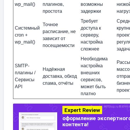
wp_mail()
плагинов,
возможны
низко
простота
задержки
нагру
Требует
Средн
Точное
Системный
доступа к
крупн
расписание, не
cron +
серверу,
проек
зависит от
wp_mail()
настройка
регул
посещаемости
сложнее
задач
Необходима
Рассы
SMTP-
настройка
Надёжная
массо
плагины /
внешних
доставка, обход
отпра
Сервисы
сервисов,
спама, отчёты
бизне
API
может быть
проек
платно