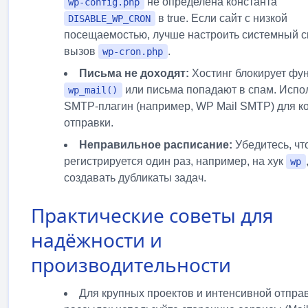
не определена константа
wp-config.php
в true. Если сайт с низкой
DISABLE_WP_CRON
посещаемостью, лучше настроить системный c
вызов
.
wp-cron.php
Письма не доходят:
Хостинг блокирует фу
или письма попадают в спам. Испо
wp_mail()
SMTP-плагин (например, WP Mail SMTP) для к
отправки.
Неправильное расписание:
Убедитесь, чт
регистрируется один раз, например, на хук
wp
создавать дубликаты задач.
Практические советы для
надёжности и
производительности
Для крупных проектов и интенсивной отпра