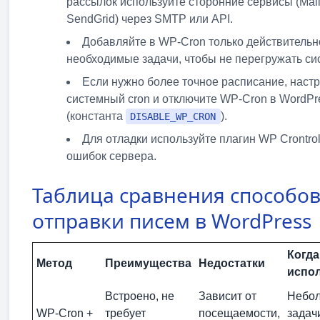
рассылок используйте сторонние сервисы (Mail
SendGrid) через SMTP или API.
Добавляйте в WP-Cron только действительн
необходимые задачи, чтобы не перегружать си
Если нужно более точное расписание, наст
системный cron и отключите WP-Cron в WordPr
(константа
).
DISABLE_WP_CRON
Для отладки используйте плагин WP Crontrol
ошибок сервера.
Таблица сравнения способо
отправки писем в WordPress
Когда
Метод
Преимущества
Недостатки
испо
Встроено, не
Зависит от
Небо
WP-Cron +
требует
посещаемости,
задач