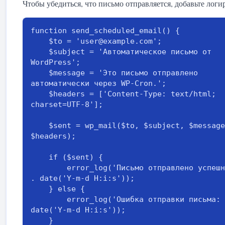
Чтобы убедиться, что письмо отправляется, добавьте логи
function send_scheduled_email() {

    $to = 'user@example.com';

    $subject = 'Автоматическое письмо от 
WordPress';

    $message = 'Это письмо отправлено 
автоматически через WP-Cron.';

    $headers = ['Content-Type: text/html; 
charset=UTF-8'];

    $sent = wp_mail($to, $subject, $message, 
$headers);

    if ($sent) {

        error_log('Письмо отправлено успешно: ' 
. date('Y-m-d H:i:s'));

    } else {

        error_log('Ошибка отправки письма: ' . 
date('Y-m-d H:i:s'));

    }
