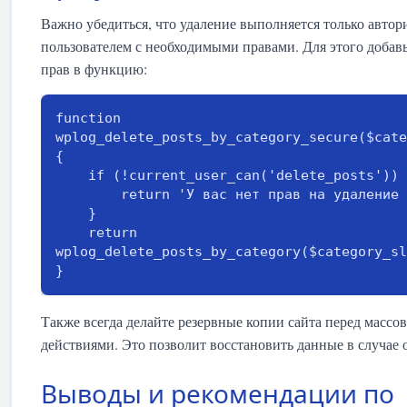
Важно убедиться, что удаление выполняется только авто
пользователем с необходимыми правами. Для этого добав
прав в функцию:
function 
wplog_delete_posts_by_category_secure($cate
{

    if (!current_user_can('delete_posts')) {

        return 'У вас нет прав на удаление постов';

    }

    return 
wplog_delete_posts_by_category($category_sl
}
Также всегда делайте резервные копии сайта перед масс
действиями. Это позволит восстановить данные в случае
Выводы и рекомендации по