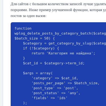
Для сайтов с большим количеством записей лучше удалят
порциями. Ниже пример улучшенной функции, которая уд
постов за один вызов:
function 
wplog_delete_posts_by_category_batch($categ
$batch_size = 50) {

    $category = get_category_by_slug($category_slug);

    if (!$category) {

        return 'Категория не найдена';

    }

    $cat_id = $category->term_id;

    $args = array(

        'category' => $cat_id,

        'posts_per_page' => $batch_size,

        'post_type' => 'post',

        'post_status' => 'any',

        'fields' => 'ids'

    );
