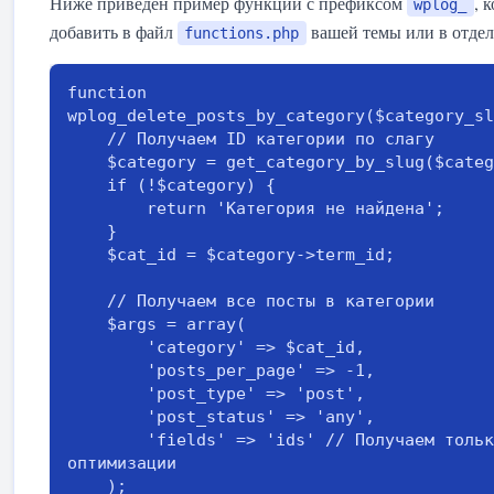
Ниже приведён пример функции с префиксом
, 
wplog_
добавить в файл
вашей темы или в отдел
functions.php
function 
wplog_delete_posts_by_category($category_sl
    // Получаем ID категории по слагу

    $category = get_category_by_slug($category_slug);

    if (!$category) {

        return 'Категория не найдена';

    }

    $cat_id = $category->term_id;

    // Получаем все посты в категории

    $args = array(

        'category' => $cat_id,

        'posts_per_page' => -1,

        'post_type' => 'post',

        'post_status' => 'any',

        'fields' => 'ids' // Получаем только ID для 
оптимизации

    );
