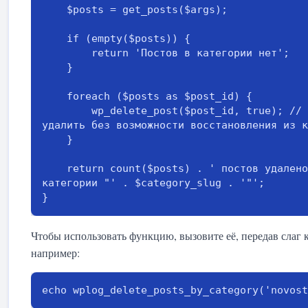
    $posts = get_posts($args);

    if (empty($posts)) {

        return 'Постов в категории нет';

    }

    foreach ($posts as $post_id) {

        wp_delete_post($post_id, true); // true — 
удалить без возможности восстановления из к
    }

    return count($posts) . ' постов удалено из 
категории "' . $category_slug . '"';

}
Чтобы использовать функцию, вызовите её, передав слаг 
например:
echo wplog_delete_posts_by_category('novost