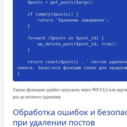
    $posts = get_posts($args);

    if (empty($posts)) {

        return 'Удаление завершено';

    }

    foreach ($posts as $post_id) {

        wp_delete_post($post_id, true);

    }

    return count($posts) . ' постов удалено в текущем 
пакете. Запустите функцию снова для продолж
}
Такую функцию удобно запускать через WP-CLI или вруч
раз до полного удаления.
Обработка ошибок и безопа
при удалении постов